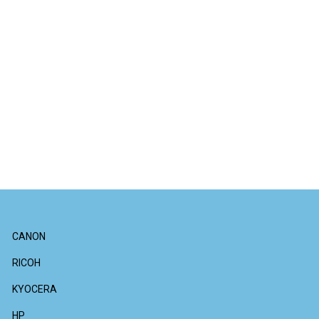
CANON
RICOH
KYOCERA
HP