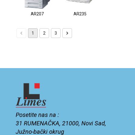
AR207
AR235
1
2
3
Posetite nas na :
31 RUMENAČKA, 21000, Novi Sad,
Južno-bački okrug