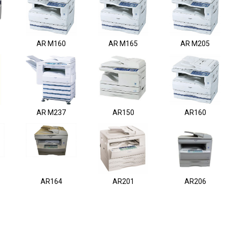
AR M160
AR M165
AR M205
AR M237
AR150
AR160
AR164
AR201
AR206