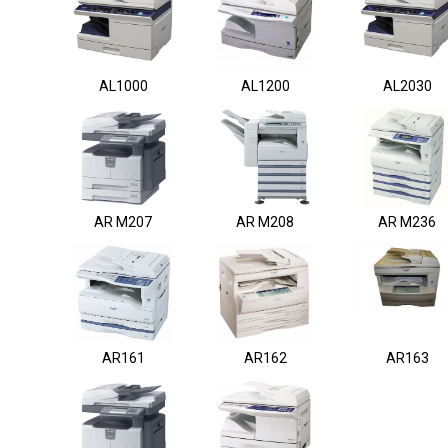
AL1000
AL1200
AL2030
AR M207
AR M208
AR M236
AR161
AR162
AR163