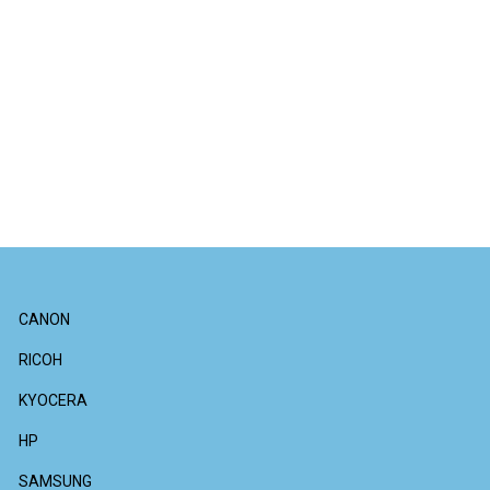
CANON
RICOH
KYOCERA
HP
SAMSUNG