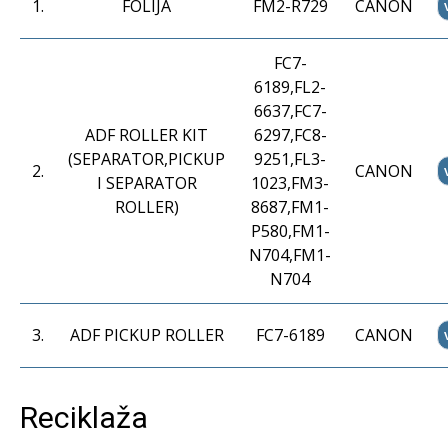
1
.
FOLIJA
FM2-R729
CANON
FC7-
6189,FL2-
6637,FC7-
ADF ROLLER KIT
6297,FC8-
(SEPARATOR,PICKUP
9251,FL3-
2
.
CANON
I SEPARATOR
1023,FM3-
ROLLER)
8687,FM1-
P580,FM1-
N704,FM1-
N704
3
.
ADF PICKUP ROLLER
FC7-6189
CANON
Reciklaža