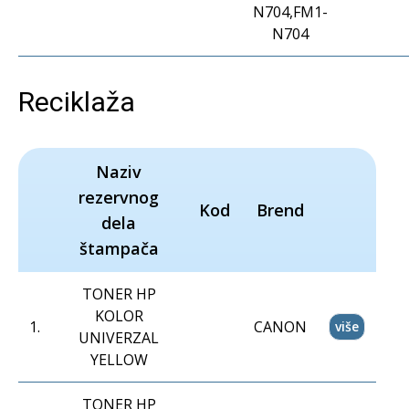
N704,FM1-
N704
Reciklaža
Naziv
rezervnog
Kod
Brend
dela
štampača
TONER HP
KOLOR
1
.
CANON
više
UNIVERZAL
YELLOW
TONER HP